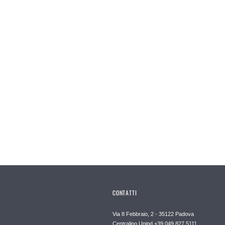
CONTATTI
Via 8 Febbraio, 2 - 35122 Padova
Centralino Unipd +39 049 827 5111