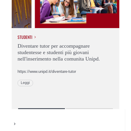
STUDENTI
STU
e
Diventare tutor per accompagnare
Do
studentesse e studenti più giovani
Pa
nell'inserimento nella comunita Unipd.
Dop
(Pa
https://www.unipd.it/diventare-tutor
del
col
Leggi
As
dop
L